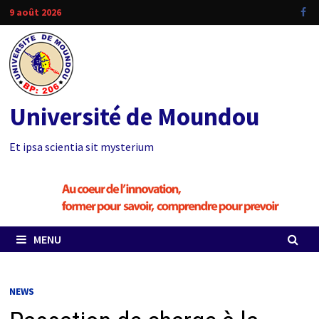
Passer
9 août 2026
au
contenu
Université de Moundou
Et ipsa scientia sit mysterium
MENU
NEWS