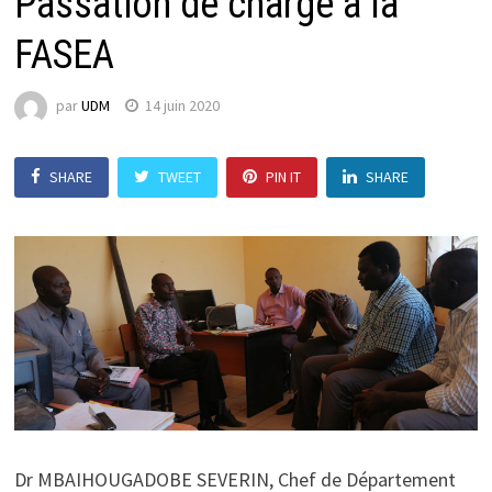
Passation de charge à la
FASEA
par
UDM
14 juin 2020
SHARE
TWEET
PIN IT
SHARE
Dr MBAIHOUGADOBE SEVERIN, Chef de Département