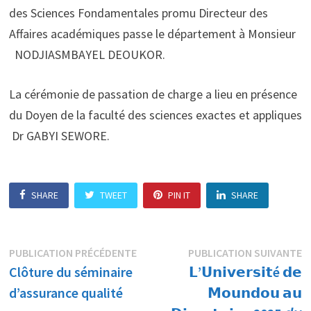
des Sciences Fondamentales promu Directeur des
Affaires académiques passe le département à Monsieur
NODJIASMBAYEL DEOUKOR.
La cérémonie de passation de charge a lieu en présence
du Doyen de la faculté des sciences exactes et appliques
Dr GABYI SEWORE.
SHARE
TWEET
PIN IT
SHARE
Navigation
Publication
P
PUBLICATION PRÉCÉDENTE
PUBLICATION SUIVANTE
précédente :
s
Clôture du séminaire
𝗟’𝗨𝗻𝗶𝘃𝗲𝗿𝘀𝗶𝘁é 𝗱𝗲
de
d’assurance qualité
𝗠𝗼𝘂𝗻𝗱𝗼𝘂 𝗮𝘂
l’article