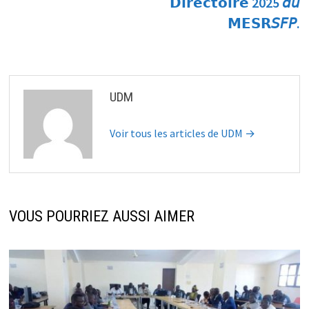
𝗗𝗶𝗿𝗲𝗰𝘁𝗼𝗶𝗿𝗲 2025 𝘥𝘶
𝗠𝗘𝗦𝗥𝘚𝘍𝘗.
UDM
Voir tous les articles de UDM →
VOUS POURRIEZ AUSSI AIMER