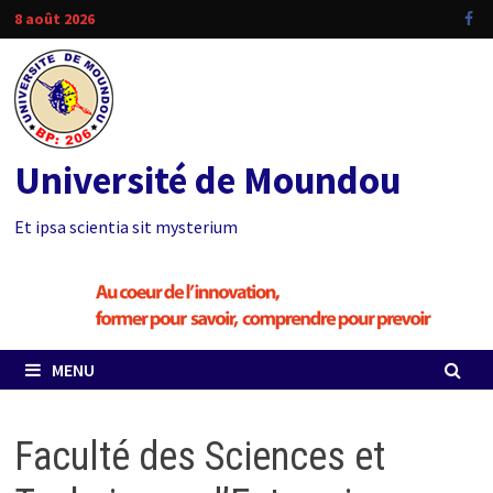
Passer
8 août 2026
au
contenu
Université de Moundou
Et ipsa scientia sit mysterium
MENU
Faculté des Sciences et