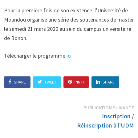
Pour la première fois de son existence, l’Université de
Moundou organise une série des soutenances de master
le samedi 21 mars 2020 au sein du campus universitaire
de Bonon.
Télécharger le programme
ici
SHARE
TWEET
PIN IT
SHARE
Navigation
P
PUBLICATION SUIVANTE
s
Inscription /
de
Réinscription à l’UDM
l’article