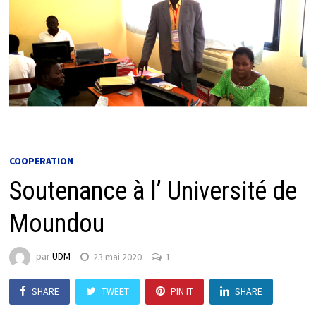
COOPERATION
Soutenance à l’ Université de
Moundou
par
UDM
23 mai 2020
1
SHARE
TWEET
PIN IT
SHARE