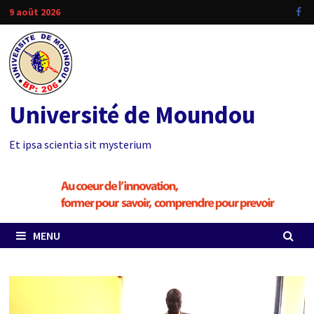
Passer
9 août 2026
au
contenu
Université de Moundou
Et ipsa scientia sit mysterium
MENU